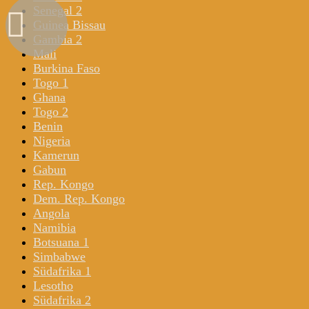
Senegal 2
Guinea Bissau
Gambia 2
Mali
Burkina Faso
Togo 1
Ghana
Togo 2
Benin
Nigeria
Kamerun
Gabun
Rep. Kongo
Dem. Rep. Kongo
Angola
Namibia
Botsuana 1
Simbabwe
Südafrika 1
Lesotho
Südafrika 2