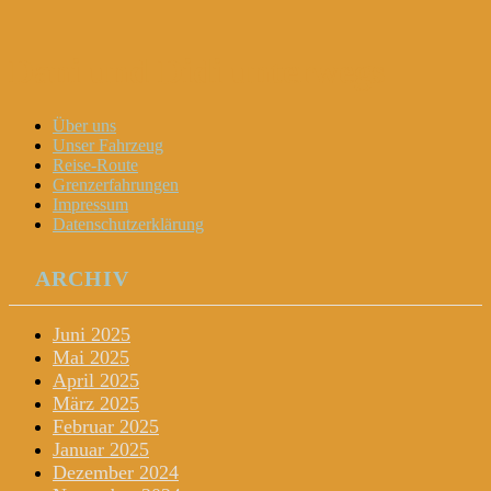
Dani und Didi unterwegs
Menu
Widgets
Search
Skip
Über uns
to
Unser Fahrzeug
content
Reise-Route
Grenzerfahrungen
Impressum
Datenschutzerklärung
ARCHIV
Juni 2025
Mai 2025
April 2025
März 2025
Februar 2025
Januar 2025
Dezember 2024