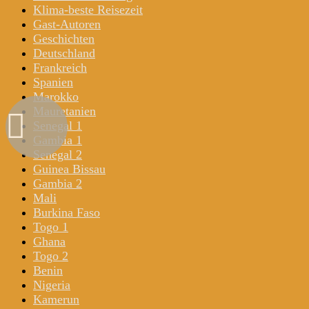
Klima-beste Reisezeit
Gast-Autoren
Geschichten
Deutschland
Frankreich
Spanien
Marokko
Mauretanien
Senegal 1
Gambia 1
Senegal 2
Guinea Bissau
Gambia 2
Mali
Burkina Faso
Togo 1
Ghana
Togo 2
Benin
Nigeria
Kamerun