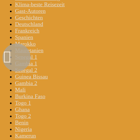
Klima-beste Reisezeit
Gast-Autoren
Geschichten
Deutschland
Frankreich
Spanien
Marokko
Mauretanien
Senegal 1
Gambia 1
Senegal 2
Guinea Bissau
Gambia 2
Mali
Burkina Faso
Togo 1
Ghana
Togo 2
Benin
Nigeria
Kamerun