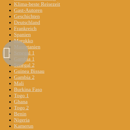
Klima-beste Reisezeit
Gast-Autoren
Geschichten
Deutschland
Frankreich
Spanien
Marokko
Mauretanien
Senegal 1
Gambia 1
Senegal 2
Guinea Bissau
Gambia 2
Mali
Burkina Faso
Togo 1
Ghana
Togo 2
Benin
Nigeria
Kamerun