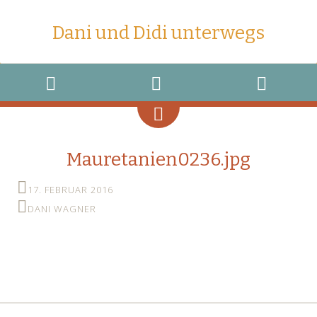
Dani und Didi unterwegs
MENU
WIDGETS
SEARCH
Mauretanien0236.jpg
17. FEBRUAR 2016
DANI WAGNER
←