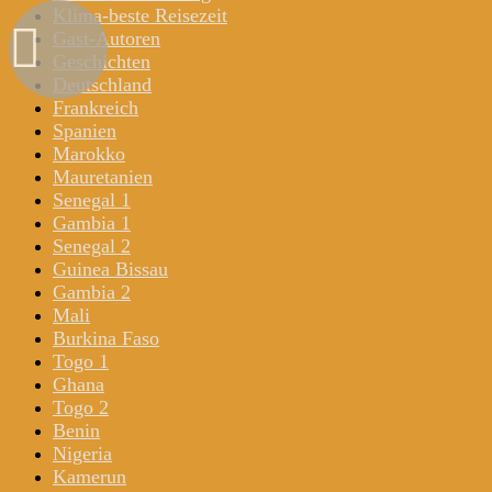
Klima-beste Reisezeit
Gast-Autoren
Geschichten
Deutschland
Frankreich
Spanien
Marokko
Mauretanien
Senegal 1
Gambia 1
Senegal 2
Guinea Bissau
Gambia 2
Mali
Burkina Faso
Togo 1
Ghana
Togo 2
Benin
Nigeria
Kamerun