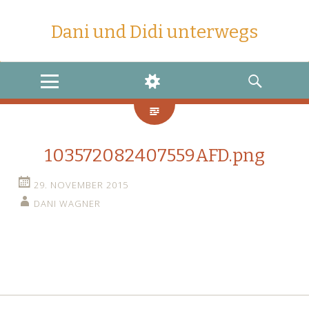
Dani und Didi unterwegs
MENU
WIDGETS
SEARCH
103572082407559AFD.png
29. NOVEMBER 2015
DANI WAGNER
←