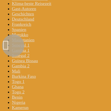
Klima-beste Reisezeit
Gast-Autoren
Geschichten
Deutschland
Frankreich
Spanien
Marokko
Mauretanien
Senegal 1
Gambia 1
Senegal 2
Guinea Bissau
Gambia 2
Mali
Burkina Faso
Togo 1
Ghana
Togo 2
Benin
Nigeria
Kamerun