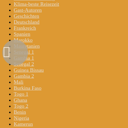
Klima-beste Reisezeit
Gast-Autoren
Geschichten
Deutschland
Frankreich
Spanien
Marokko
Mauretanien
Senegal 1
Gambia 1
Senegal 2
Guinea Bissau
Gambia 2
Mali
Burkina Faso
Togo 1
Ghana
Togo 2
Benin
Nigeria
Kamerun