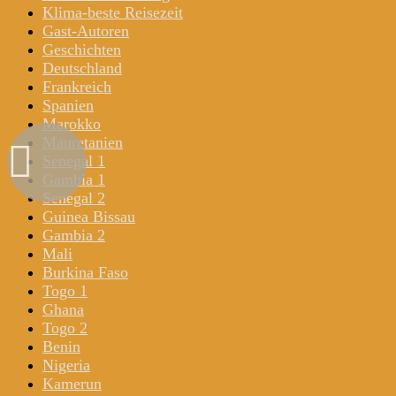
Klima-beste Reisezeit
Gast-Autoren
Geschichten
Deutschland
Frankreich
Spanien
Marokko
Mauretanien
Senegal 1
Gambia 1
Senegal 2
Guinea Bissau
Gambia 2
Mali
Burkina Faso
Togo 1
Ghana
Togo 2
Benin
Nigeria
Kamerun