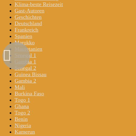
Klima-beste Reisezeit
Gast-Autoren
Geschichten
Deutschland
Frankreich
Spanien
Marokko
Mauretanien
Senegal 1
Gambia 1
Senegal 2
Guinea Bissau
Gambia 2
Mali
Burkina Faso
Togo 1
Ghana
Togo 2
Benin
Nigeria
Kamerun