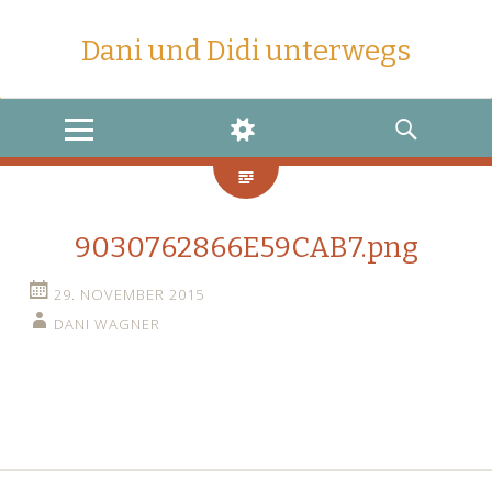
Dani und Didi unterwegs
MENU
WIDGETS
SEARCH
9030762866E59CAB7.png
29. NOVEMBER 2015
DANI WAGNER
←