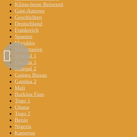
Klima-beste Reisezeit
Gast-Autoren
Geschichten
Deutschland
Frankreich
Spanien
Marokko
Mauretanien
Senegal 1
Gambia 1
Senegal 2
Guinea Bissau
Gambia 2
Mali
Burkina Faso
Togo 1
Ghana
Togo 2
Benin
Nigeria
Kamerun