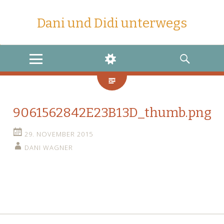
Dani und Didi unterwegs
MENU
WIDGETS
SEARCH
9061562842E23B13D_thumb.png
29. NOVEMBER 2015
DANI WAGNER
←