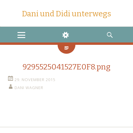
Dani und Didi unterwegs
MENU
WIDGETS
SEARCH
9295525041527E0F8.png
29. NOVEMBER 2015
DANI WAGNER
←