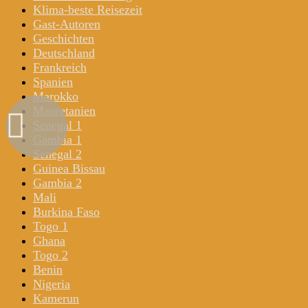
Klima-beste Reisezeit
Gast-Autoren
Geschichten
Deutschland
Frankreich
Spanien
Marokko
Mauretanien
Senegal 1
Gambia 1
Senegal 2
Guinea Bissau
Gambia 2
Mali
Burkina Faso
Togo 1
Ghana
Togo 2
Benin
Nigeria
Kamerun