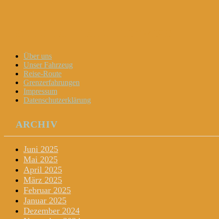
Dani und Didi unterwegs
Menu
Widgets
Search
Skip
Über uns
to
Unser Fahrzeug
content
Reise-Route
Grenzerfahrungen
Impressum
Datenschutzerklärung
ARCHIV
Juni 2025
Mai 2025
April 2025
März 2025
Februar 2025
Januar 2025
Dezember 2024