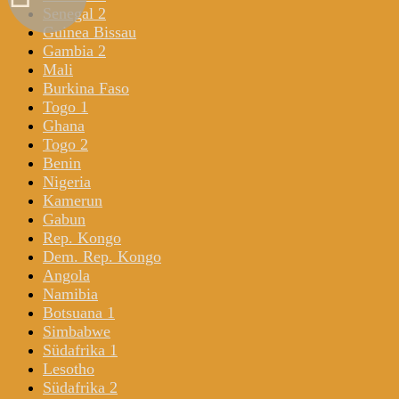
Senegal 2
Guinea Bissau
Gambia 2
Mali
Burkina Faso
Togo 1
Ghana
Togo 2
Benin
Nigeria
Kamerun
Gabun
Rep. Kongo
Dem. Rep. Kongo
Angola
Namibia
Botsuana 1
Simbabwe
Südafrika 1
Lesotho
Südafrika 2