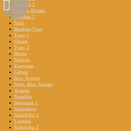
Senegal 2
Guinea Bissau
Gambia 2
Mali
Burkina Faso
Togo 1
Ghana
Togo 2
Benin
Nigeria
Kamerun
Gabun
Rep. Kongo
Dem. Rep. Kongo
Angola
Namibia
Botsuana 1
Simbabwe
Südafrika 1
Lesotho
Südafrika 2