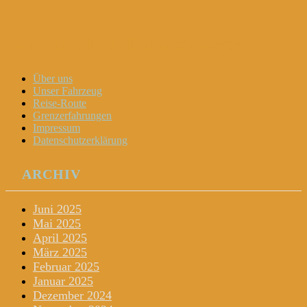
Dani und Didi unterwegs
Menu
Widgets
Search
Skip
Über uns
to
Unser Fahrzeug
content
Reise-Route
Grenzerfahrungen
Impressum
Datenschutzerklärung
ARCHIV
Juni 2025
Mai 2025
April 2025
März 2025
Februar 2025
Januar 2025
Dezember 2024