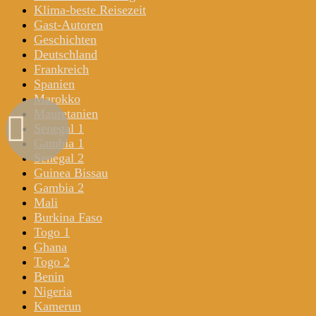
Klima-beste Reisezeit
Gast-Autoren
Geschichten
Deutschland
Frankreich
Spanien
Marokko
Mauretanien
Senegal 1
Gambia 1
Senegal 2
Guinea Bissau
Gambia 2
Mali
Burkina Faso
Togo 1
Ghana
Togo 2
Benin
Nigeria
Kamerun