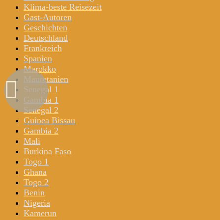
Klima-beste Reisezeit
Gast-Autoren
Geschichten
Deutschland
Frankreich
Spanien
Marokko
Mauretanien
Senegal 1
Gambia 1
Senegal 2
Guinea Bissau
Gambia 2
Mali
Burkina Faso
Togo 1
Ghana
Togo 2
Benin
Nigeria
Kamerun