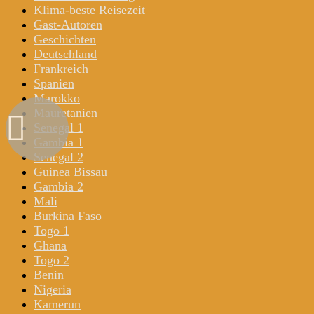
Klima-beste Reisezeit
Gast-Autoren
Geschichten
Deutschland
Frankreich
Spanien
Marokko
Mauretanien
Senegal 1
Gambia 1
Senegal 2
Guinea Bissau
Gambia 2
Mali
Burkina Faso
Togo 1
Ghana
Togo 2
Benin
Nigeria
Kamerun