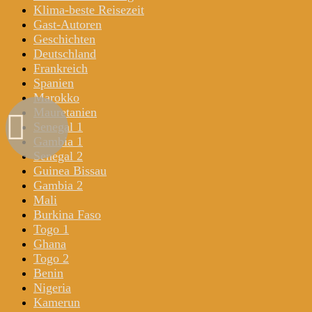
Klima-beste Reisezeit
Gast-Autoren
Geschichten
Deutschland
Frankreich
Spanien
Marokko
Mauretanien
Senegal 1
Gambia 1
Senegal 2
Guinea Bissau
Gambia 2
Mali
Burkina Faso
Togo 1
Ghana
Togo 2
Benin
Nigeria
Kamerun