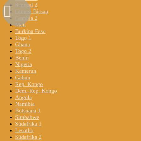
Senegal 2
Guinea Bissau
Gambia 2
Mali
Burkina Faso
Togo 1
Ghana
Togo 2
Benin
Nigeria
Kamerun
Gabun
Rep. Kongo
Dem. Rep. Kongo
Angola
Namibia
Botsuana 1
Simbabwe
Südafrika 1
Lesotho
Südafrika 2