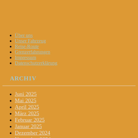
Dani und Didi unterwegs
Menu
Widgets
Search
Skip
Über uns
to
Unser Fahrzeug
content
Reise-Route
Grenzerfahrungen
Impressum
Datenschutzerklärung
ARCHIV
Juni 2025
Mai 2025
April 2025
März 2025
Februar 2025
Januar 2025
Dezember 2024