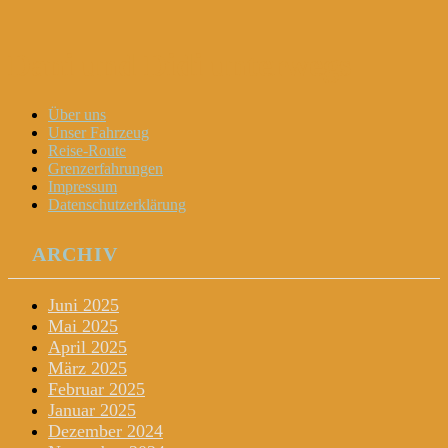
Dani und Didi unterwegs
Menu
Widgets
Search
Skip
Über uns
to
Unser Fahrzeug
content
Reise-Route
Grenzerfahrungen
Impressum
Datenschutzerklärung
ARCHIV
Juni 2025
Mai 2025
April 2025
März 2025
Februar 2025
Januar 2025
Dezember 2024