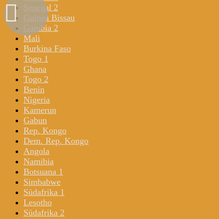
Senegal 2
Guinea Bissau
Gambia 2
Mali
Burkina Faso
Togo 1
Ghana
Togo 2
Benin
Nigeria
Kamerun
Gabun
Rep. Kongo
Dem. Rep. Kongo
Angola
Namibia
Botsuana 1
Simbabwe
Südafrika 1
Lesotho
Südafrika 2