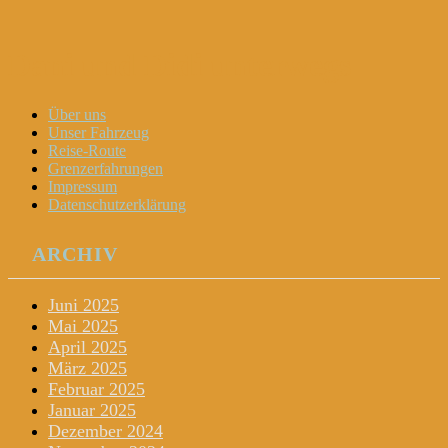
Dani und Didi unterwegs
Menu
Widgets
Search
Skip
Über uns
to
Unser Fahrzeug
content
Reise-Route
Grenzerfahrungen
Impressum
Datenschutzerklärung
ARCHIV
Juni 2025
Mai 2025
April 2025
März 2025
Februar 2025
Januar 2025
Dezember 2024