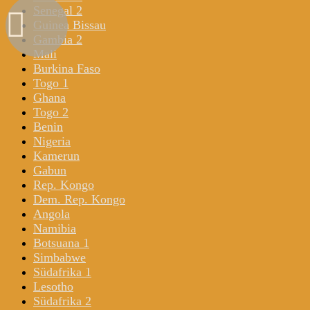
Senegal 2
Guinea Bissau
Gambia 2
Mali
Burkina Faso
Togo 1
Ghana
Togo 2
Benin
Nigeria
Kamerun
Gabun
Rep. Kongo
Dem. Rep. Kongo
Angola
Namibia
Botsuana 1
Simbabwe
Südafrika 1
Lesotho
Südafrika 2