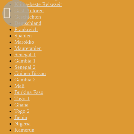
Klima-beste Reisezeit
Gast-Autoren
Geschichten
Deutschland
Frankreich
Spanien
Marokko
Mauretanien
Senegal 1
Gambia 1
Senegal 2
Guinea Bissau
Gambia 2
Mali
Burkina Faso
Togo 1
Ghana
Togo 2
Benin
Nigeria
Kamerun