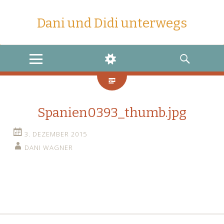
Dani und Didi unterwegs
MENU
WIDGETS
SEARCH
Spanien0393_thumb.jpg
3. DEZEMBER 2015
DANI WAGNER
←