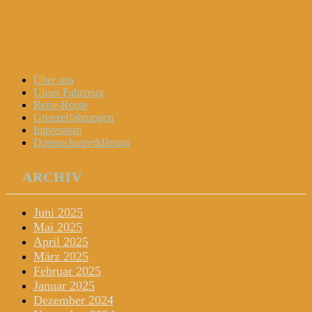
Dani und Didi unterwegs
Menu
Widgets
Search
Skip
Über uns
to
Unser Fahrzeug
content
Reise-Route
Grenzerfahrungen
Impressum
Datenschutzerklärung
ARCHIV
Juni 2025
Mai 2025
April 2025
März 2025
Februar 2025
Januar 2025
Dezember 2024