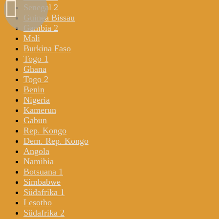
Senegal 2
Guinea Bissau
Gambia 2
Mali
Burkina Faso
Togo 1
Ghana
Togo 2
Benin
Nigeria
Kamerun
Gabun
Rep. Kongo
Dem. Rep. Kongo
Angola
Namibia
Botsuana 1
Simbabwe
Südafrika 1
Lesotho
Südafrika 2