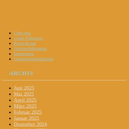
Dani und Didi unterwegs
Menu
Widgets
Search
Skip
Über uns
to
Unser Fahrzeug
content
Reise-Route
Grenzerfahrungen
Impressum
Datenschutzerklärung
ARCHIV
Juni 2025
Mai 2025
April 2025
März 2025
Februar 2025
Januar 2025
Dezember 2024