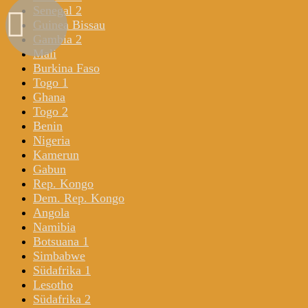
Senegal 2
Guinea Bissau
Gambia 2
Mali
Burkina Faso
Togo 1
Ghana
Togo 2
Benin
Nigeria
Kamerun
Gabun
Rep. Kongo
Dem. Rep. Kongo
Angola
Namibia
Botsuana 1
Simbabwe
Südafrika 1
Lesotho
Südafrika 2