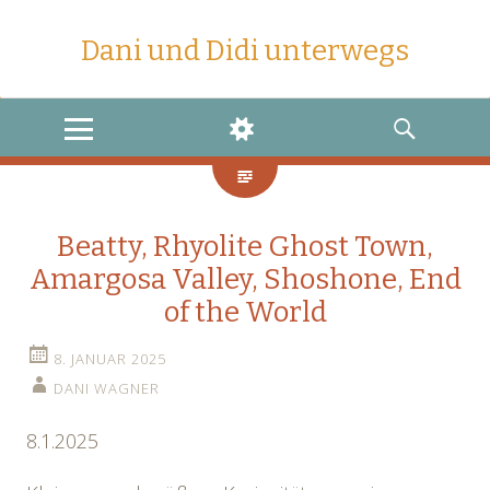
Dani und Didi unterwegs
MENU
WIDGETS
SEARCH
Beatty, Rhyolite Ghost Town,
Amargosa Valley, Shoshone, End
of the World
8. JANUAR 2025
DANI WAGNER
8.1.2025