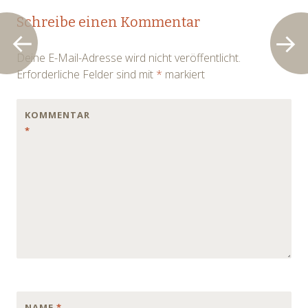
Post
←
→
Schreibe einen Kommentar
navigation
Deine E-Mail-Adresse wird nicht veröffentlicht.
Erforderliche Felder sind mit
*
markiert
KOMMENTAR
*
NAME
*