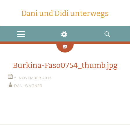
Dani und Didi unterwegs
MENU
WIDGETS
SEARCH
Burkina-Faso0754_thumb.jpg
5. NOVEMBER 2016
DANI WAGNER
←