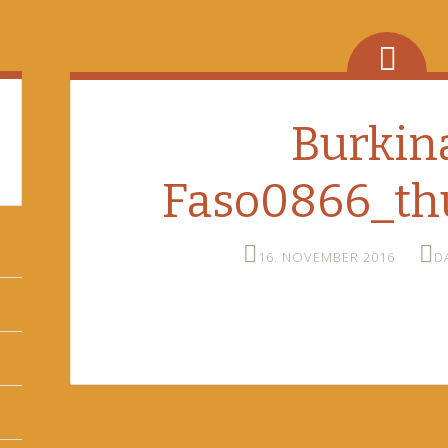
Burkin
Faso0866_th
16. NOVEMBER 2016
D