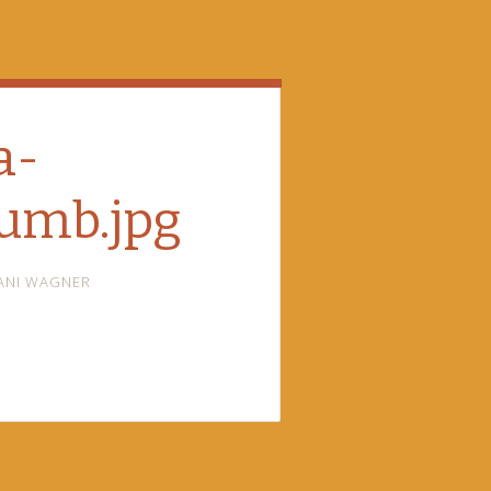
a-
umb.jpg
ANI WAGNER