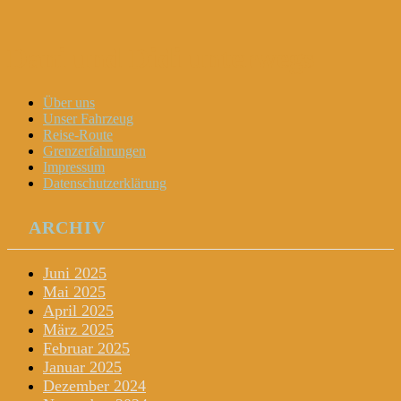
Dani und Didi unterwegs
Menu
Widgets
Search
Skip
Über uns
to
Unser Fahrzeug
content
Reise-Route
Grenzerfahrungen
Impressum
Datenschutzerklärung
ARCHIV
Juni 2025
Mai 2025
April 2025
März 2025
Februar 2025
Januar 2025
Dezember 2024