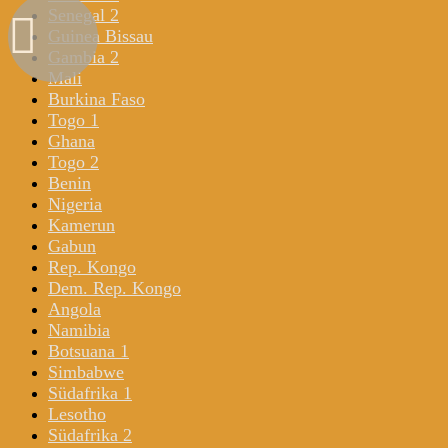
Senegal 2
Guinea Bissau
Gambia 2
Mali
Burkina Faso
Togo 1
Ghana
Togo 2
Benin
Nigeria
Kamerun
Gabun
Rep. Kongo
Dem. Rep. Kongo
Angola
Namibia
Botsuana 1
Simbabwe
Südafrika 1
Lesotho
Südafrika 2