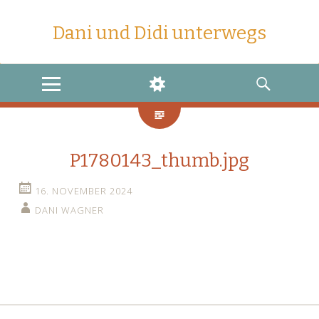
Dani und Didi unterwegs
MENU
WIDGETS
SEARCH
P1780143_thumb.jpg
16. NOVEMBER 2024
DANI WAGNER
←