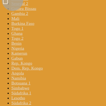
Senegal 2
Guinea Bissau
Gambia 2
Mali
Burkina Faso
Togo 1
Ghana
Togo 2
Benin
Nigeria
Kamerun
Gabun
Rep. Kongo
Dem. Rep. Kongo
Angola
Namibia
Botsuana 1
Simbabwe
Südafrika 1
Lesotho
Südafrika 2