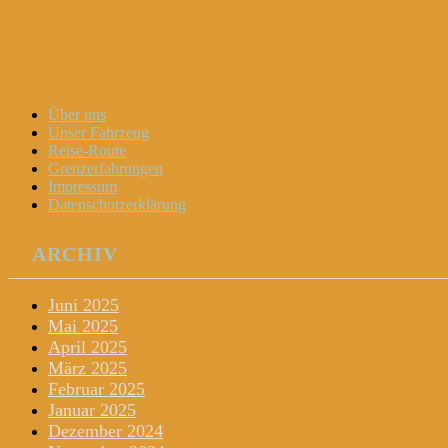
Dani und Didi unterwegs
Menu
Widgets
Search
Skip
Über uns
to
Unser Fahrzeug
content
Reise-Route
Grenzerfahrungen
Impressum
Datenschutzerklärung
ARCHIV
Juni 2025
Mai 2025
April 2025
März 2025
Februar 2025
Januar 2025
Dezember 2024