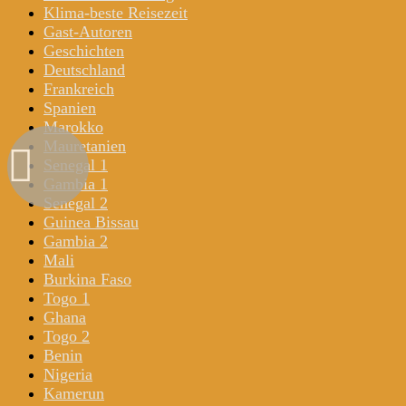
Klima-beste Reisezeit
Gast-Autoren
Geschichten
Deutschland
Frankreich
Spanien
Marokko
Mauretanien
Senegal 1
Gambia 1
Senegal 2
Guinea Bissau
Gambia 2
Mali
Burkina Faso
Togo 1
Ghana
Togo 2
Benin
Nigeria
Kamerun