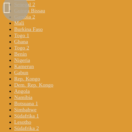
Senegal 2
Guinea Bissau
Gambia 2
Mali
Burkina Faso
Togo 1
Ghana
Togo 2
Benin
Nigeria
Kamerun
Gabun
Rep. Kongo
Dem. Rep. Kongo
Angola
Namibia
Botsuana 1
Simbabwe
Südafrika 1
Lesotho
Südafrika 2