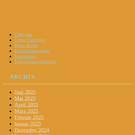
Dani und Didi unterwegs
Menu
Widgets
Search
Skip
Über uns
to
Unser Fahrzeug
content
Reise-Route
Grenzerfahrungen
Impressum
Datenschutzerklärung
ARCHIV
Juni 2025
Mai 2025
April 2025
März 2025
Februar 2025
Januar 2025
Dezember 2024