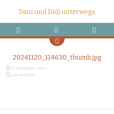
Dani und Didi unterwegs
MENU
WIDGETS
SEARCH
20241120_114630_thumb.jpg
27. NOVEMBER 2024
DANI WAGNER
←