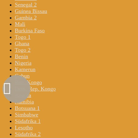
Senegal 2
Guinea Bissau
Gambia 2
Mali
Burkina Faso
Togo 1
Ghana
Togo 2
Benin
Nigeria
Kamerun
Gabun
Rep. Kongo
Dem. Rep. Kongo
Angola
Namibia
Botsuana 1
Simbabwe
Südafrika 1
Lesotho
Südafrika 2