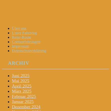
Dani und Didi unterwegs
Menu
Widgets
Search
Skip
Über uns
to
Unser Fahrzeug
content
Reise-Route
Grenzerfahrungen
Impressum
Datenschutzerklärung
ARCHIV
Juni 2025
Mai 2025
April 2025
März 2025
Februar 2025
Januar 2025
Dezember 2024