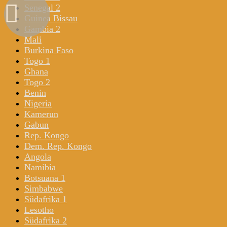
Senegal 2
Guinea Bissau
Gambia 2
Mali
Burkina Faso
Togo 1
Ghana
Togo 2
Benin
Nigeria
Kamerun
Gabun
Rep. Kongo
Dem. Rep. Kongo
Angola
Namibia
Botsuana 1
Simbabwe
Südafrika 1
Lesotho
Südafrika 2