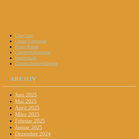
Dani und Didi unterwegs
Menu
Widgets
Search
Skip
Über uns
to
Unser Fahrzeug
content
Reise-Route
Grenzerfahrungen
Impressum
Datenschutzerklärung
ARCHIV
Juni 2025
Mai 2025
April 2025
März 2025
Februar 2025
Januar 2025
Dezember 2024