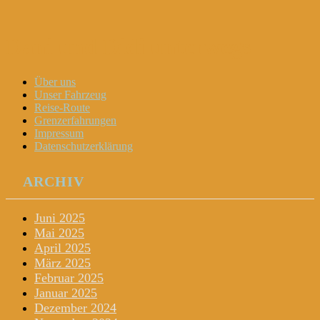
Dani und Didi unterwegs
Menu
Widgets
Search
Skip
Über uns
to
Unser Fahrzeug
content
Reise-Route
Grenzerfahrungen
Impressum
Datenschutzerklärung
ARCHIV
Juni 2025
Mai 2025
April 2025
März 2025
Februar 2025
Januar 2025
Dezember 2024