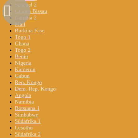
Senegal 2
Guinea Bissau
Gambia 2
Mali
Burkina Faso
Togo 1
Ghana
Togo 2
Benin
Nigeria
Kamerun
Gabun
Rep. Kongo
Dem. Rep. Kongo
Angola
Namibia
Botsuana 1
Simbabwe
Südafrika 1
Lesotho
Südafrika 2