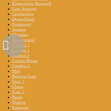
Klima-beste Reisezeit
Gast-Autoren
Geschichten
Deutschland
Frankreich
Spanien
Marokko
Mauretanien
Senegal 1
Gambia 1
Senegal 2
Guinea Bissau
Gambia 2
Mali
Burkina Faso
Togo 1
Ghana
Togo 2
Benin
Nigeria
Kamerun