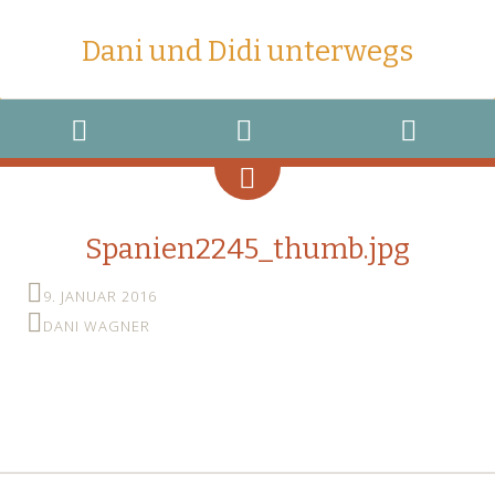
Dani und Didi unterwegs
MENU
WIDGETS
SEARCH
Spanien2245_thumb.jpg
9. JANUAR 2016
DANI WAGNER
←