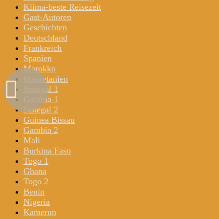
Klima-beste Reisezeit
Gast-Autoren
Geschichten
Deutschland
Frankreich
Spanien
Marokko
Mauretanien
Senegal 1
Gambia 1
Senegal 2
Guinea Bissau
Gambia 2
Mali
Burkina Faso
Togo 1
Ghana
Togo 2
Benin
Nigeria
Kamerun