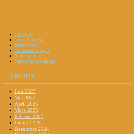
Dani und Didi unterwegs
Menu
Widgets
Search
Skip
Über uns
to
Unser Fahrzeug
content
Reise-Route
Grenzerfahrungen
Impressum
Datenschutzerklärung
ARCHIV
Juni 2025
Mai 2025
April 2025
März 2025
Februar 2025
Januar 2025
Dezember 2024