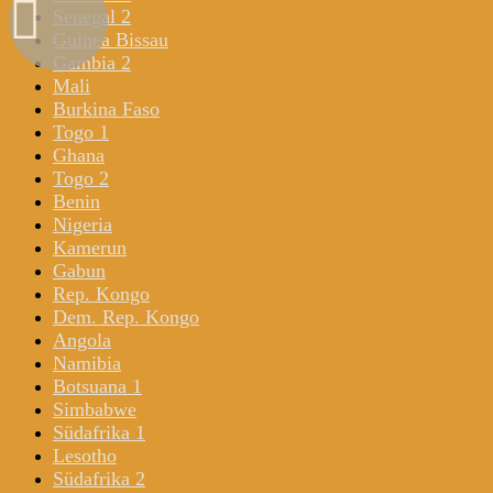
Senegal 2
Guinea Bissau
Gambia 2
Mali
Burkina Faso
Togo 1
Ghana
Togo 2
Benin
Nigeria
Kamerun
Gabun
Rep. Kongo
Dem. Rep. Kongo
Angola
Namibia
Botsuana 1
Simbabwe
Südafrika 1
Lesotho
Südafrika 2