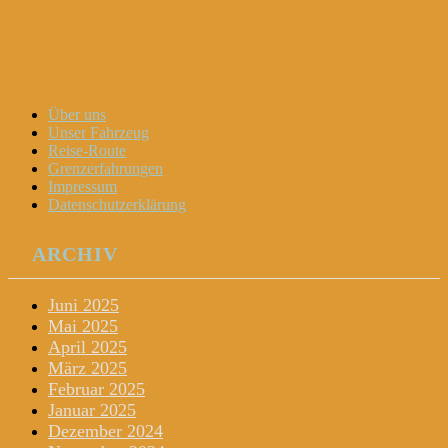
Dani und Didi unterwegs
Menu
Widgets
Search
Skip
Über uns
to
Unser Fahrzeug
content
Reise-Route
Grenzerfahrungen
Impressum
Datenschutzerklärung
ARCHIV
Juni 2025
Mai 2025
April 2025
März 2025
Februar 2025
Januar 2025
Dezember 2024