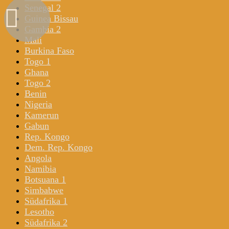
Senegal 2
Guinea Bissau
Gambia 2
Mali
Burkina Faso
Togo 1
Ghana
Togo 2
Benin
Nigeria
Kamerun
Gabun
Rep. Kongo
Dem. Rep. Kongo
Angola
Namibia
Botsuana 1
Simbabwe
Südafrika 1
Lesotho
Südafrika 2