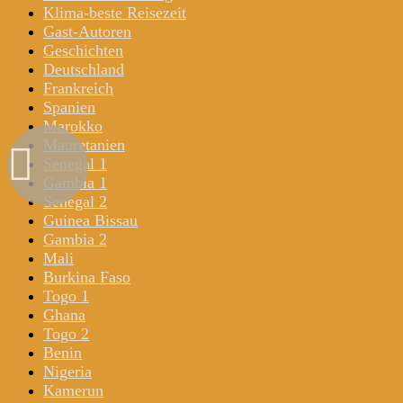
Klima-beste Reisezeit
Gast-Autoren
Geschichten
Deutschland
Frankreich
Spanien
Marokko
Mauretanien
Senegal 1
Gambia 1
Senegal 2
Guinea Bissau
Gambia 2
Mali
Burkina Faso
Togo 1
Ghana
Togo 2
Benin
Nigeria
Kamerun