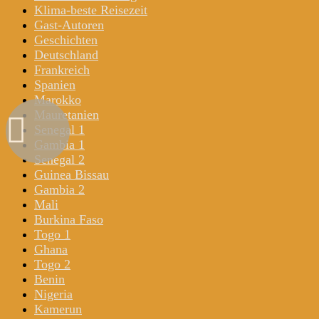
Klima-beste Reisezeit
Gast-Autoren
Geschichten
Deutschland
Frankreich
Spanien
Marokko
Mauretanien
Senegal 1
Gambia 1
Senegal 2
Guinea Bissau
Gambia 2
Mali
Burkina Faso
Togo 1
Ghana
Togo 2
Benin
Nigeria
Kamerun