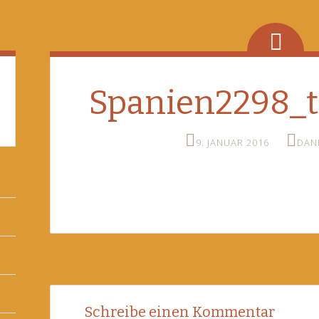
Spanien2298_
9. JANUAR 2016
DAN
Post
←
Schreibe einen Kommentar